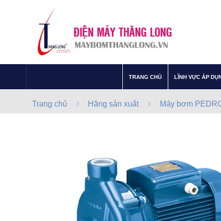
–
TRANG CHỦ
LĨNH VỰC ÁP DỤ
Trang chủ
Hãng sản xuất
Máy bơm PEDROL