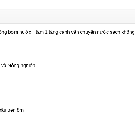
CPm
160B
(1.5kw)
số
dòng bơm nước li tâm 1 tầng cánh vận chuyển nước sạch không
lượng
 và Nông nghiệp
sâu trên 8m.