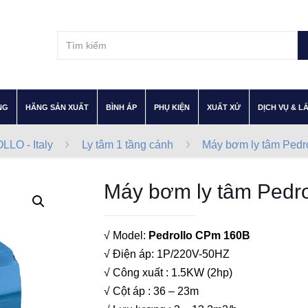
–
–
–
–
–
NG
HÃNG SẢN XUẤT
BÌNH ÁP
PHỤ KIỆN
XUẤT XỨ
DỊCH VỤ & L
LO - Italy
Ly tâm 1 tầng cánh
Máy bơm ly tâm Pedr
Máy bơm ly tâm Pedr
√ Model:
Pedrollo CPm 160B
√ Điện áp: 1P/220V-50HZ
√ Công xuất : 1.5KW (2hp)
√ Cột áp : 36 – 23m