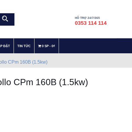
HỖ TRỢ 24/7/365
0353 114 114
–
–
ẮP ĐẶT
TIN TỨC
0 SP
0₫
ollo CPm 160B (1.5kw)
ollo CPm 160B (1.5kw)