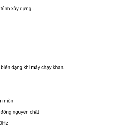
rình xây dựng..
biến dạng khi máy chạy khan.
ăn mòn
y đồng nguyên chất
50Hz