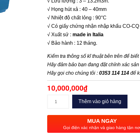
√ Lưu lượng : 3 – 13.2m3/h.
√ Họng hút xả : 40 – 40mm
√ Nhiệt độ chất lỏng : 90°C
√ Có giấy chứng nhận nhập khẩu CO-CQ
√ Xuất sứ :
made in Italia
√ Bảo hành : 12 tháng.
Kiểm tra thông số kĩ thuật bên trên để biế
Hãy đảm bảo bạn đang đặt chính xác sả
Hãy gọi cho chúng tôi :
0353 114 114
để k
10,000,000
₫
Máy
Thêm vào giỏ hàng
bơm
ly
MUA NGAY
tâm
Gọi điện xác nhận và giao hàng tận nơ
Pedrollo