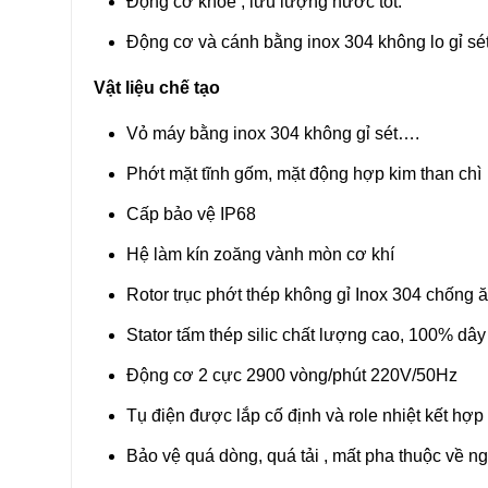
Động cơ khỏe , lưu lượng nước tốt.
Động cơ và cánh bằng inox 304 không lo gỉ s
Vật liệu chế tạo
Vỏ máy bằng inox 304 không gỉ sét….
Phớt mặt tĩnh gốm, mặt động hợp kim than chì
Cấp bảo vệ IP68
Hệ làm kín zoăng vành mòn cơ khí
Rotor trục phớt thép không gỉ Inox 304 chống 
Stator tấm thép silic chất lượng cao, 100% dâ
Động cơ 2 cực 2900 vòng/phút 220V/50Hz
Tụ điện được lắp cố định và role nhiệt kết hợ
Bảo vệ quá dòng, quá tải , mất pha thuộc về n