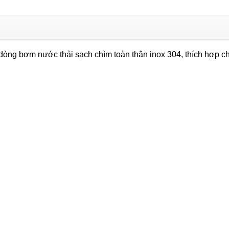
SGS
400
(400W)
số
dòng bơm nước thải sạch chìm toàn thân inox 304, thích hợp cho
lượng