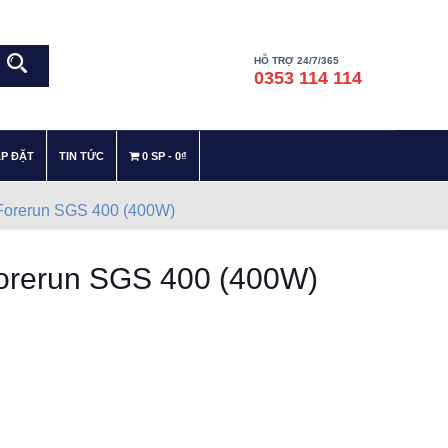
HỖ TRỢ 24/7/365
0353 114 114
–
–
ẮP ĐẶT
TIN TỨC
0 SP
0₫
Forerun SGS 400 (400W)
orerun SGS 400 (400W)