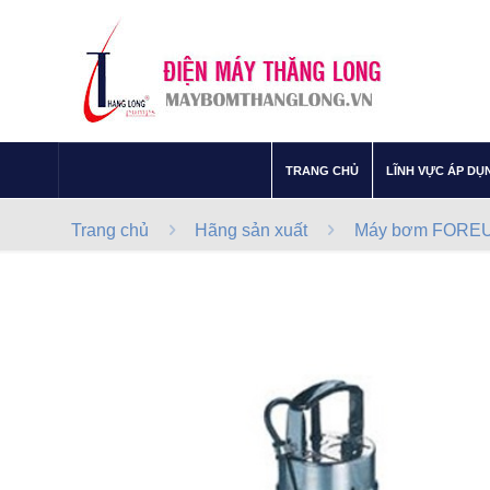
–
TRANG CHỦ
LĨNH VỰC ÁP DỤ
Trang chủ
Hãng sản xuất
Máy bơm FOREUN