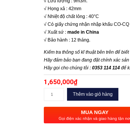
√ Lưu lượng : 9m3/h.
√ Họng xả : 42mm
√ Nhiệt độ chất lỏng : 40°C
√ Có giấy chứng nhận nhập khẩu CO-CQ
√ Xuất sứ :
made in China
√ Bảo hành : 12 tháng.
Kiểm tra thông số kĩ thuật bên trên để biế
Hãy đảm bảo bạn đang đặt chính xác sả
Hãy gọi cho chúng tôi :
0353 114 114
để k
1,650,000
₫
Máy
Thêm vào giỏ hàng
bơm
nước
MUA NGAY
thải
Gọi điện xác nhận và giao hàng tận nơ
Forerun