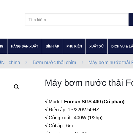
–
–
–
–
–
NG
HÃNG SẢN XUẤT
BÌNH ÁP
PHỤ KIỆN
XUẤT XỨ
DỊCH VỤ & L
 - china
Bơm nước thải chìm
Máy bơm nước thải 
Máy bơm nước thải F
√ Model:
Foreun SGS 400 (Có phao)
√ Điện áp: 1P/220V-50HZ
√ Công xuất : 400W (1/2hp)
√ Cột áp : 6m