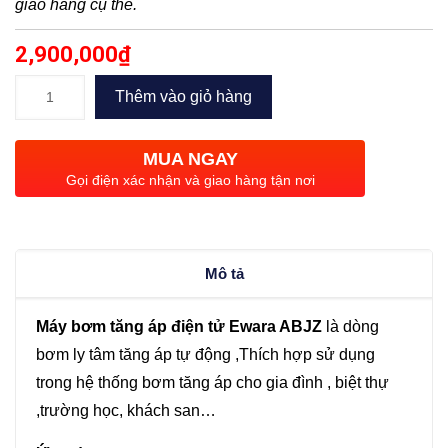
giao hàng cụ thể.
2,900,000
₫
Máy
Thêm vào giỏ hàng
bơm
tăng
MUA NGAY
áp
Gọi điện xác nhận và giao hàng tận nơi
điện
tử
Ewara
Mô tả
ABJZ
037
Máy bơm tăng áp điện tử Ewara ABJZ
là dòng
–
bơm ly tâm tăng áp tự động ,Thích hợp sử dụng
AK
trong hệ thống bơm tăng áp cho gia đình , biệt thự
(370W)
,trường học, khách san…
số