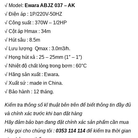
√ Model:
Ewara ABJZ 037 – AK
√ Điện áp : 1P/220V-50HZ
√ Công suất : 370W – 1/2HP
√ Cột áp Hmax : 34m
√ Hút sâu : 8.5m
√ Lưu lượng Qmax : 3.0m3/h.
√ Họng hút xả : 25 – 25mm (1″ – 1″)
√ Nhiệt độ chất lỏng trong bơm : 60°C
√ Hãng sản xuất : Ewara
.
√ Xuất sứ : made in China.
√ Bảo hành : 12 tháng.
Kiểm tra thông số kĩ thuật bên trên để biết thông tin đầy đủ
và chính xác trước khi bạn đặt hàng
Hãy đảm bảo bạn đang đặt chính xác sản phẩm cần mua
Hãy gọi cho chúng tôi :
0353 114 114
để kiểm tra thời gian