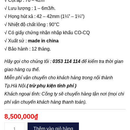
√ Cột áp : 76 – 42m
√ Lưu lượng : 1 – 6m3/h.
√ Họng hút xả : 42 – 42mm (1¼” – 1¼″)
√ Nhiệt độ chất lỏng : 90°C
√ Có giấy chứng nhận nhập khẩu CO-CQ
√ Xuất sứ :
made in china
√ Bảo hành : 12 tháng.
Hãy gọi cho chúng tôi :
0353 114 114
để kiểm tra thời gian
giao hàng cụ thể.
Miễn phí vận chuyển cho khách hàng trong nội thành
Tp.Hà Nội.
( trừ phụ kiện tính phí )
Khách ngoại tỉnh: Công ty sẽ chuyển hàng tận nơi (mọi chi
phí vận chuyển khách hàng thanh toán).
8,500,000
₫
Máy
Thêm vào giỏ hàng