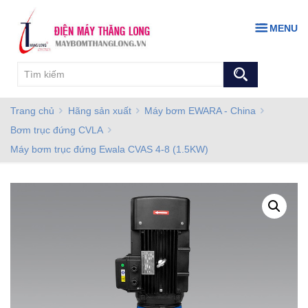
MENU
Trang chủ
Hãng sản xuất
Máy bơm EWARA - China
Bơm trục đứng CVLA
Máy bơm trục đứng Ewala CVAS 4-8 (1.5KW)