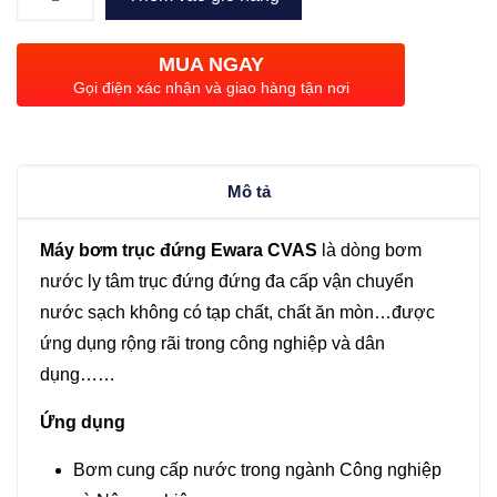
bơm
trục
MUA NGAY
đứng
Gọi điện xác nhận và giao hàng tận nơi
Ewala
CVAS
4-
Mô tả
8
(1.5KW)
Máy bơm trục đứng Ewara CVAS
là dòng bơm
số
nước ly tâm trục đứng đứng đa cấp vận chuyển
lượng
nước sạch không có tạp chất, chất ăn mòn…được
ứng dụng rộng rãi trong công nghiệp và dân
dụng……
Ứng dụng
Bơm cung cấp nước trong ngành Công nghiệp