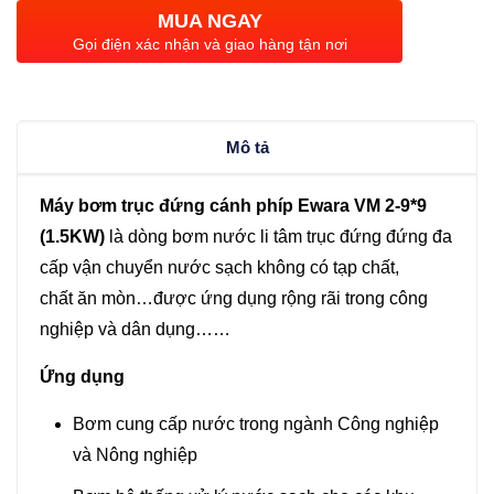
trục
MUA NGAY
đứng
Gọi điện xác nhận và giao hàng tận nơi
Ewara
VM
2-
Mô tả
9*9
(1.5KW)
Máy bơm trục đứng cánh phíp Ewara VM 2-9*9
số
(1.5KW)
là dòng bơm nước li tâm trục đứng đứng đa
lượng
cấp vận chuyển nước sạch không có tạp chất,
chất ăn mòn…được ứng dụng rộng rãi trong công
nghiệp và dân dụng……
Ứng dụng
Bơm cung cấp nước trong ngành Công nghiệp
và Nông nghiệp