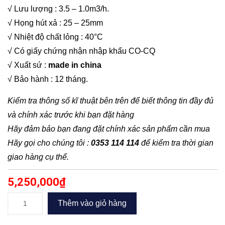
√ Lưu lượng : 3.5 – 1.0m3/h.
√ Họng hút xả : 25 – 25mm
√ Nhiệt độ chất lỏng : 40°C
√ Có giấy chứng nhận nhập khẩu CO-CQ
√ Xuất sứ :
made in china
√ Bảo hành : 12 tháng.
Kiểm tra thông số kĩ thuật bên trên để biết thông tin đầy đủ
và chính xác trước khi bạn đặt hàng
Hãy đảm bảo bạn đang đặt chính xác sản phẩm cần mua
Hãy gọi cho chúng tôi :
0353 114 114
để kiểm tra thời gian
giao hàng cụ thể.
5,250,000
₫
Máy
Thêm vào giỏ hàng
bơm