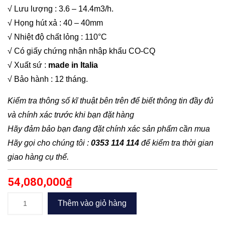
√ Lưu lượng : 3.6 – 14.4m3/h.
√ Họng hút xả : 40 – 40mm
√ Nhiệt độ chất lỏng : 110°C
√ Có giấy chứng nhận nhập khẩu CO-CQ
√ Xuất sứ :
made in Italia
√ Bảo hành : 12 tháng.
Kiểm tra thông số kĩ thuật bên trên để biết thông tin đầy đủ
và chính xác trước khi bạn đặt hàng
Hãy đảm bảo bạn đang đặt chính xác sản phẩm cần mua
Hãy gọi cho chúng tôi :
0353 114 114
để kiểm tra thời gian
giao hàng cụ thể.
54,080,000
₫
Máy
Thêm vào giỏ hàng
bơm