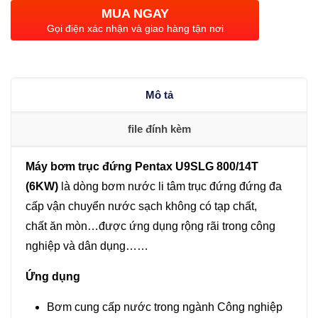
trục
MUA NGAY
đứng
Gọi điện xác nhận và giao hàng tận nơi
Pentax
U9SLG
800/14T
Mô tả
(6KW)
số
file đính kèm
lượng
Máy bơm trục đứng Pentax U9SLG 800/14T
(6KW)
là dòng bơm nước li tâm trục đứng đứng đa
cấp vận chuyển nước sạch không có tạp chất,
chất ăn mòn…được ứng dụng rộng rãi trong công
nghiệp và dân dụng……
Ứng dụng
Bơm cung cấp nước trong ngành Công nghiệp