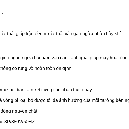
u …
ước thải giúp trộn đều nước thải và ngăn ngừa phân hủy khí.
, giúp ngăn ngừa bụi bám vào các cánh quạt giúp máy hoạt động 
không có rung và hoàn toàn ổn định.
n như bụi bẩn làm kẹt cứng các phần trục quay
 vòng bi loại bỏ được tối đa ảnh hưởng của môi trường bên ng
y đồng nguyên chất
oặc 3P/380V/50HZ..