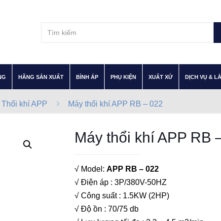
–
–
–
–
–
NG
HÃNG SẢN XUẤT
BÌNH ÁP
PHỤ KIỆN
XUẤT XỨ
DỊCH VỤ & L
Thổi khí APP
Máy thổi khí APP RB – 022
Máy thổi khí APP RB 
√ Model:
APP RB – 022
√ Điện áp : 3P/380V-50HZ
√ Công suất : 1.5KW (2HP)
√ Độ ồn : 70/75 db