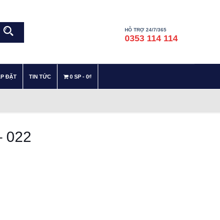
HỖ TRỢ 24/7/365
0353 114 114
–
–
ẮP ĐẶT
TIN TỨC
0 SP
0₫
– 022