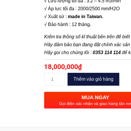
√ Lưu lượng tối đa : 3.2 – 4.5 m3/min
√ Áp lực tối đa : 2000/2500 mm/H2O
√ Xuất sứ :
made in Taiwan.
√ Bảo hành : 12 tháng
.
Kiểm tra thông số kĩ thuật bên trên để biế
Hãy đảm bảo bạn đang đặt chính xác sả
Hãy gọi cho chúng tôi :
0353 114 114
để k
18,000,000
₫
Máy
Thêm vào giỏ hàng
thổi
khí
MUA NGAY
APP
Gọi điện xác nhận và giao hàng tận nơ
RB
–
022