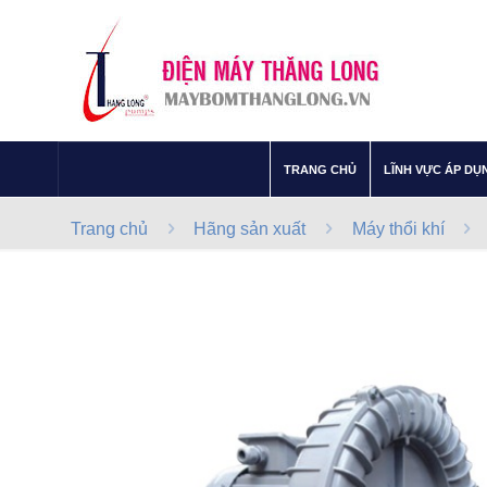
–
TRANG CHỦ
LĨNH VỰC ÁP DỤ
Trang chủ
Hãng sản xuất
Máy thổi khí