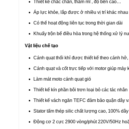
Thiết kế chắc chắn, thẩm mĩ , độ bền cao…
Áp lực khỏe, lắp được ở nhiều vị trí khác nha
Có thể hoạt động liên tục trong thời gian dài
Khuấy trộn bể điều hòa trong hệ thống xử lý n
Vật liệu chế tạo
Cánh quạt thổi khỉ được thiết kế theo cánh hở
Cánh quạt và cốt trực tiếp với motor giúp máy 
Làm mát moto cánh quạt gió
Thiết kế kín phần bôi trơn loại bỏ các tác nhâ
Thiết kế vách ngăn TEFC đảm bảo quận dây và
Stator tấm thép silic chất lượng cao, 100% dâ
Động cơ 2 cực 2900 vòng/phút 220V/50Hz h