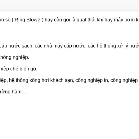
số
lượng
on sò ( Ring Blower) hay còn gọi là quạt thổi khí hay máy bơm k
cấp nước sạch, các nhà máy cấp nước, các hệ thống xử lý nước 
 nông nghiệp.
hiệp chế biến gỗ.
ệp, hệ thống xông hơi khách sạn, công nghiệp in, công nghiệp 
 đường hầm….