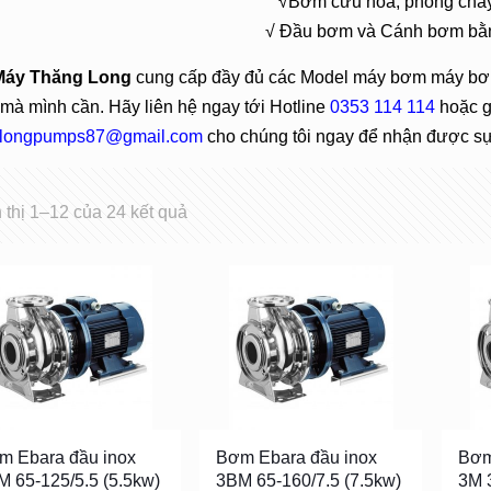
√Bơm cứu hoả, phòng cháy
√ Đầu bơm và Cánh bơm bằ
Máy Thăng Long
cung cấp đầy đủ các Model máy bơm máy bơ
mà mình cần. Hãy liên hệ ngay tới Hotline
0353 114 114
hoặc gử
longpumps87@gmail.com
cho chúng tôi ngay để nhận được sự 
 thị 1–12 của 24 kết quả
m Ebara đầu inox
Bơm Ebara đầu inox
Bơm
M 65-125/5.5 (5.5kw)
3BM 65-160/7.5 (7.5kw)
3M 