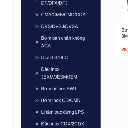
DF/DFA/DFJ
CMA/CMB/CMD/CDA
DVS/DVSJ/DVSA
Bơ
3M
Bơm bán chân không
AGA
28
DL/DLB/DLC
Đầu inox
JEXM/JESM/JEM
Bơm bể bơi SWT
Bơm inox CD/CMD
Li tâm trục đứng LPS
Đầu inox CDX/2CDX