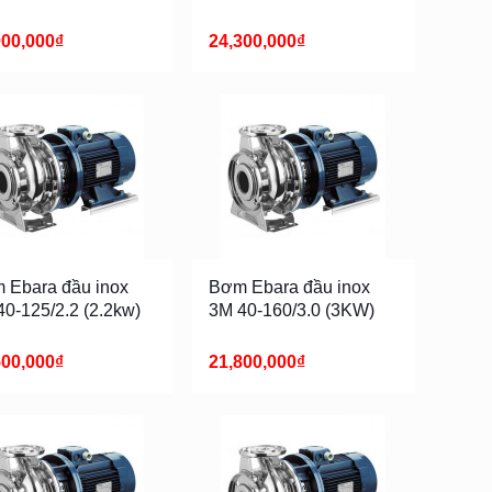
900,000
₫
24,300,000
₫
 Ebara đầu inox
Bơm Ebara đầu inox
0-125/2.2 (2.2kw)
3M 40-160/3.0 (3KW)
500,000
₫
21,800,000
₫