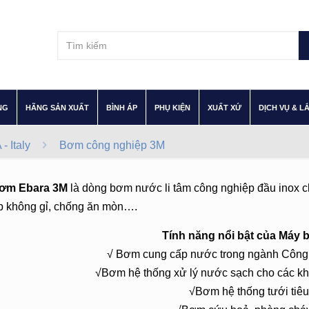
–
–
–
–
–
NG
HÃNG SẢN XUẤT
BÌNH ÁP
PHỤ KIỆN
XUẤT XỨ
DỊCH VỤ & L
 Italy
Bơm công nghiệp 3M
ơm Ebara 3M
là dòng bơm nước li tâm công nghiệp đầu inox c
p không gỉ, chống ăn mòn….
Tính năng nổi bật của Máy 
√ Bơm cung cấp nước trong ngành Công
√Bơm hệ thống xử lý nước sạch cho các kh
√Bơm hệ thống tưới tiêu 