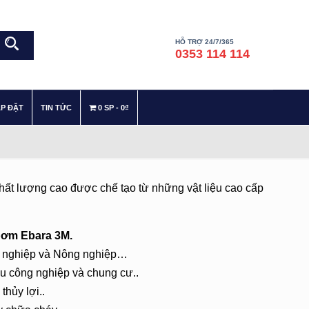
HỖ TRỢ 24/7/365
0353 114 114
–
–
ẮP ĐẶT
TIN TỨC
0 SP
0₫
hất lượng cao được chế tạo từ những vật liệu cao cấp
bơm Ebara 3M.
 nghiệp và Nông nghiệp…
u công nghiệp và chung cư..
thủy lợi..