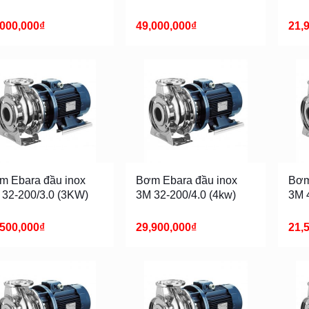
,000,000
₫
49,000,000
₫
21,
m Ebara đầu inox
Bơm Ebara đầu inox
Bơm
 32-200/3.0 (3KW)
3M 32-200/4.0 (4kw)
3M 4
,500,000
₫
29,900,000
₫
21,