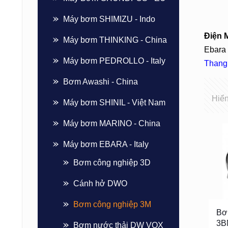
Máy bơm SHIMIZU - Indo
Điện 
Máy bơm THINKING - China
Ebara 
Máy bơm PEDROLLO - Italy
Thang
Bơm Awashi - China
Hiển
Máy bơm SHINIL - Việt Nam
Máy bơm MARINO - China
Máy bơm EBARA - Italy
Bơm công nghiệp 3D
Cánh hở DWO
Bơm công nghiệp 3M
Bơ
3B
Bơm nước thải DW VOX