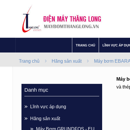
–
TRANG CHỦ
LĨNH VỰC ÁP DỤ
Trang chủ
Hãng sản xuất
Máy bơm EBARA -
Máy b
và thé
Danh mục
Lĩnh vực áp dụng
Hãng sản xuất
Máy Bơm GRUNDFOS - EU