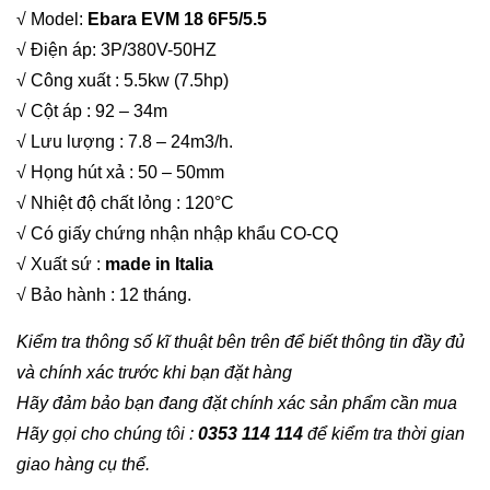
√ Model:
Ebara EVM 18 6F5/5.5
√ Điện áp: 3P/380V-50HZ
√ Công xuất : 5.5kw (7.5hp)
√ Cột áp : 92 – 34m
√ Lưu lượng : 7.8 – 24m3/h.
√ Họng hút xả : 50 – 50mm
√ Nhiệt độ chất lỏng : 120°C
√ Có giấy chứng nhận nhập khẩu CO-CQ
√ Xuất sứ :
made in Italia
√ Bảo hành : 12 tháng.
Kiểm tra thông số kĩ thuật bên trên để biết thông tin đầy đủ
và chính xác trước khi bạn đặt hàng
Hãy đảm bảo bạn đang đặt chính xác sản phẩm cần mua
Hãy gọi cho chúng tôi :
0353 114 114
để kiểm tra thời gian
giao hàng cụ thể.