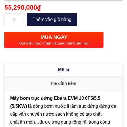
55,290,000
₫
Bơm
Thêm vào giỏ hàng
trục
đứng
MUA NGAY
Ebara
Gọi điện xác nhận và giao hàng tận nơi
EVM
18
6F5/5.5
Mô tả
(5.5KW)
số
file đính kèm
lượng
Máy bơm trục đứng Ebara EVM 18 6F5/5.5
(5.5KW)
là dòng bơm nước li tâm trục đứng đứng đa
cấp vận chuyển nước sạch không có tạp chất,
chất ăn mòn…được ứng dụng rộng rãi trong công