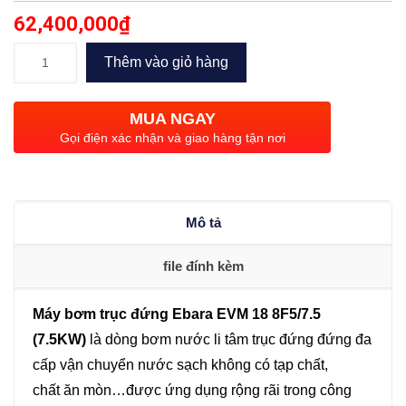
62,400,000
₫
Bơm
Thêm vào giỏ hàng
trục
đứng
MUA NGAY
Ebara
Gọi điện xác nhận và giao hàng tận nơi
EVM
18
8F5/7.5
Mô tả
(7.5KW)
số
file đính kèm
lượng
Máy bơm trục đứng Ebara EVM 18 8F5/7.5
(7.5KW)
là dòng bơm nước li tâm trục đứng đứng đa
cấp vận chuyển nước sạch không có tạp chất,
chất ăn mòn…được ứng dụng rộng rãi trong công