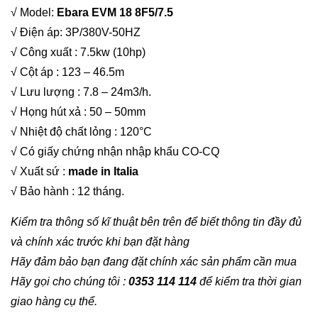
√ Model:
Ebara EVM 18 8F5/7.5
√ Điện áp: 3P/380V-50HZ
√ Công xuất : 7.5kw (10hp)
√ Cột áp : 123 – 46.5m
√ Lưu lượng : 7.8 – 24m3/h.
√ Họng hút xả : 50 – 50mm
√ Nhiệt độ chất lỏng : 120°C
√ Có giấy chứng nhận nhập khẩu CO-CQ
√ Xuất sứ :
made in Italia
√ Bảo hành : 12 tháng.
Kiểm tra thông số kĩ thuật bên trên để biết thông tin đầy đủ
và chính xác trước khi bạn đặt hàng
Hãy đảm bảo bạn đang đặt chính xác sản phẩm cần mua
Hãy gọi cho chúng tôi :
0353 114 114
để kiểm tra thời gian
giao hàng cụ thể.