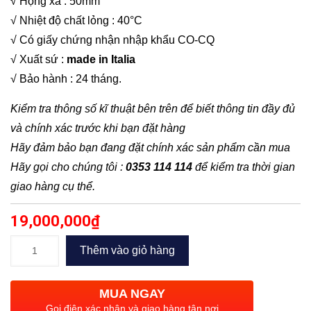
√ Họng xả : 50mm
√ Nhiệt độ chất lỏng : 40°C
√ Có giấy chứng nhận nhập khẩu CO-CQ
√ Xuất sứ :
made in Italia
√ Bảo hành : 24 tháng.
Kiểm tra thông số kĩ thuật bên trên để biết thông tin đầy đủ
và chính xác trước khi bạn đặt hàng
Hãy đảm bảo bạn đang đặt chính xác sản phẩm cần mua
Hãy gọi cho chúng tôi :
0353 114 114
để kiểm tra thời gian
giao hàng cụ thể.
19,000,000
₫
Máy
Thêm vào giỏ hàng
bơm
nước
MUA NGAY
thải
Gọi điện xác nhận và giao hàng tận nơi