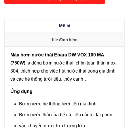
Ebara
DW
VOX
Mô tả
100
MA
file đính kèm
(750W)
số
Máy bơm nước thải Ebara DW VOX 100 MA
lượng
(750W)
là dòng bơm nước thải chìm toàn thân inox
304, thích hợp cho việc hút nước thải trong gia đình
và các hệ thống tưới tiêu, thủy canh…
Ứng dụng
Bơm nước hệ thống tưới tiêu gia đình.
Bơm nước thải của bể cá, tiểu cảnh, đài phun..
vận chuyển nước lưu lượng lớn…