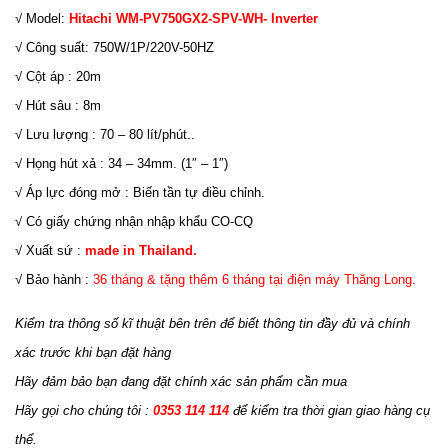
√ Model:
Hitachi WM-PV750GX2-SPV-WH- Inverter
√ Công suất: 750W/1P/220V-50HZ
√ Cột áp : 20m
√ Hút sâu : 8m
√ Lưu lượng : 70 – 80 lít/phút..
√ Họng hút xả : 34 – 34mm. (1″ – 1″)
√ Áp lực đóng mở : Biến tần tự điều chỉnh.
√ Có giấy chứng nhận nhập khẩu CO-CQ
√ Xuất sứ :
made in Thailand.
√ Bảo hành :
36 tháng & tặng thêm 6 tháng tại điện máy Thăng Long.
Kiểm tra thông số kĩ thuật bên trên để biết thông tin đầy đủ và chính
xác trước khi bạn đặt hàng
Hãy đảm bảo bạn đang đặt chính xác sản phẩm cần mua
Hãy gọi cho chúng tôi :
0353 114 114
để kiểm tra thời gian giao hàng cụ
thể.