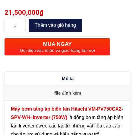
21,500,000
₫
Máy
Thêm vào giỏ hàng
bơm
biến
MUA NGAY
tần
Gọi điện xác nhận và giao hàng tận nơi
Hitachi
WM-
PV750GX2
Mô tả
(750W)
số
file đính kèm
lượng
Máy bơm tăng áp biến tần Hitachi VM-PV750GX2-
SPV-WH- Inverter (750W)
là dòng bơm tăng áp biến
tần Inverter được cấu tạo từ những vật liệu cao cấp,
cho áp lực sử dụng và hiệu năng vượt trôi…