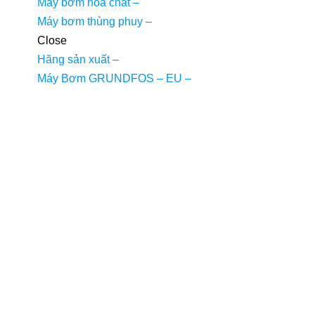
Máy bơm hóa chất
–
Máy bơm thùng phuy
–
Close
Hãng sản xuất
–
Máy Bơm GRUNDFOS – EU
–
Máy bơm Wilo – Hàn Quốc
–
Bơm TIẾN PHÁT – Việt Nam
–
Máy bơm CNP – China
–
Máy bơm SHIRAI – China
–
Máy bơm EBARA – Italy
–
Máy bơm HANIL – Hàn Quốc
–
Máy bơm Rheken – China
–
Máy bơm SHINIL – Việt Nam
–
Máy bơm LEPONO – China
–
Máy bơm MASTRA – China
–
Máy bơm APP – Đài Loan
–
Máy bơm SHIMGE – China
–