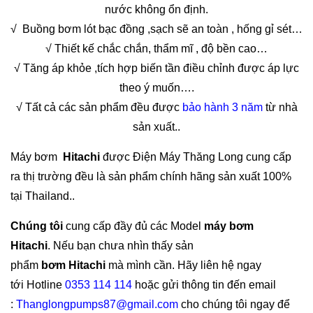
nước không ổn định.
√ Buồng bơm lót bạc đồng ,sạch sẽ an toàn , hống gỉ sét…
√ Thiết kế chắc chắn, thẩm mĩ , độ bền cao…
√ Tăng áp khỏe ,tích hợp biến tần điều chỉnh được áp lực
theo ý muốn….
√ Tất cả các sản phẩm đều được
bảo hành 3 năm
từ nhà
sản xuất..
Máy bơm
Hitachi
được Điện Máy Thăng Long cung cấp
ra thị trường đều là sản phẩm chính hãng sản xuất 100%
tại Thailand..
Chúng tôi
cung cấp đầy đủ các Model
máy bơm
Hitachi
. Nếu bạn chưa nhìn thấy sản
phẩm
bơm Hitachi
mà mình cần. Hãy liên hệ ngay
tới Hotline
0353 114 114
hoặc gửi thông tin đến email
:
Thanglongpumps87@gmail.com
cho chúng tôi ngay để