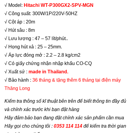
√ Model:
Hitachi WT-P300GX2-SPV-MGN
√ Công suất: 300W/1P/220V-50HZ
√ Cột áp : 20m
√ Hút sâu : 8m
√ Lưu lượng : 47 – 57 lít/phút..
√ Họng hút xả : 25 – 25mm.
√ Áp lực đóng mở : 2.2 – 2.8 kg/cm2
√ Có giấy chứng nhận nhập khẩu CO-CQ
√ Xuất sứ :
made in Thailand.
√ Bảo hành :
36 tháng & tặng thêm 6 tháng tại điện máy
Thăng Long
Kiểm tra thông số kĩ thuật bên trên để biết thông tin đầy đủ
và chính xác trước khi bạn đặt hàng
Hãy đảm bảo bạn đang đặt chính xác sản phẩm cần mua
Hãy gọi cho chúng tôi :
0353 114 114
để kiểm tra thời gian