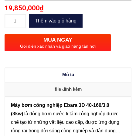
19,850,000
₫
Bơm
Thêm vào giỏ hàng
công
nghiệp
MUA NGAY
Ebara
Gọi điện xác nhận và giao hàng tận nơi
3D
40-
160/3.0
Mô tả
(3kw)
số
file đính kèm
lượng
Máy bơm công nghiệp Ebara 3D 40-160/3.0
(3kw)
là dòng bơm nước li tâm công nghiệp được
chế tạo từ những vật liệu cao cấp, được ứng dụng
rộng rãi trong đời sống công nghiệp và dân dụng…