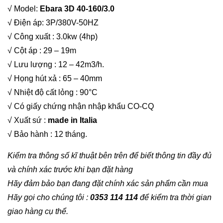
√ Model:
Ebara 3D 40-160/3.0
√ Điện áp: 3P/380V-50HZ
√ Công xuất : 3.0kw (4hp)
√ Cột áp : 29 – 19m
√ Lưu lượng : 12 – 42m3/h.
√ Họng hút xả : 65 – 40mm
√ Nhiệt độ cất lỏng : 90°C
√ Có giấy chứng nhận nhập khẩu CO-CQ
√ Xuất sứ :
made in Italia
√ Bảo hành : 12 tháng.
Kiểm tra thông số kĩ thuật bên trên để biết thông tin đầy đủ
và chính xác trước khi bạn đặt hàng
Hãy đảm bảo bạn đang đặt chính xác sản phẩm cần mua
Hãy gọi cho chúng tôi :
0353 114 114
để kiểm tra thời gian
giao hàng cụ thể.